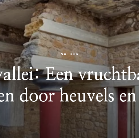
NATUUR
llei: Een vruchtba
n door heuvels en