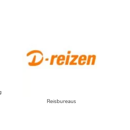
g
Reisbureaus