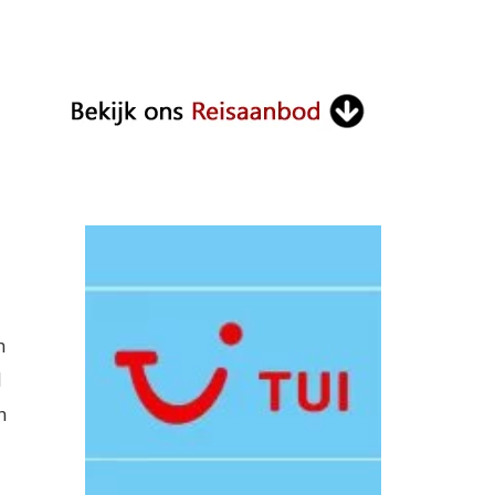
n
d
n