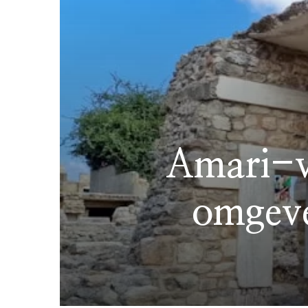
Amari-va
omgeve