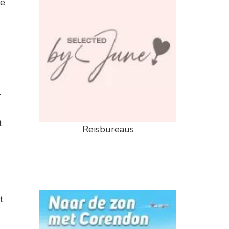
de
l
t
Reisbureaus
t