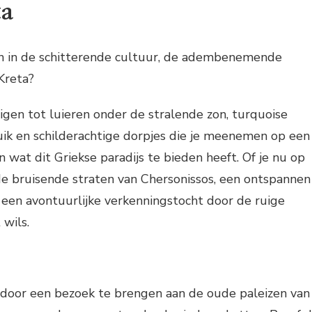
ta
 in de schitterende cultuur, de adembenemende
Kreta?
digen tot luieren onder de stralende zon, turquoise
uik en schilderachtige dorpjes die je meenemen op een
an wat dit Griekse paradijs te bieden heeft. Of je nu op
de bruisende straten van Chersonissos, een ontspannen
f een avontuurlijke verkenningstocht door de ruige
 wils.
d door een bezoek te brengen aan de oude paleizen van