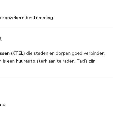
en
zonzekere bestemming
.
a
ssen (KTEL)
die steden en dorpen goed verbinden.
n is een
huurauto
sterk aan te raden. Taxi’s zijn
ens
: