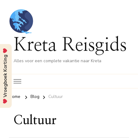
Kreta Reisgids
Vroegboek Korting
Alles voor een complete vakantie naar Kreta
Home
Blog
Cultuur
Cultuur