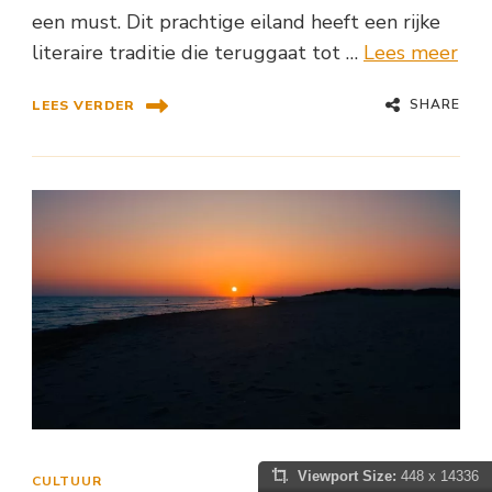
een must. Dit prachtige eiland heeft een rijke
literaire traditie die teruggaat tot …
Lees meer
SHARE
LEES VERDER
Viewport Size:
448 x 14336
CULTUUR