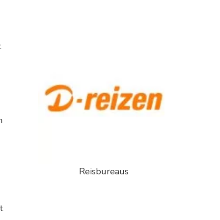
t
n
Reisbureaus
t