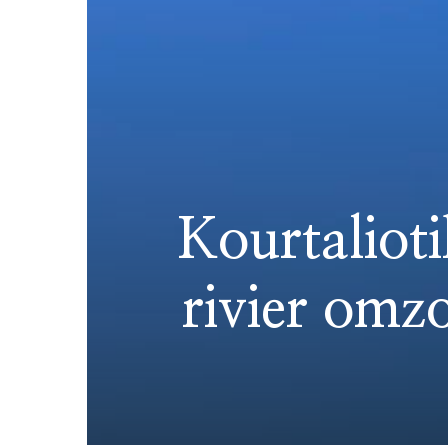
Kourtalioti
rivier omz