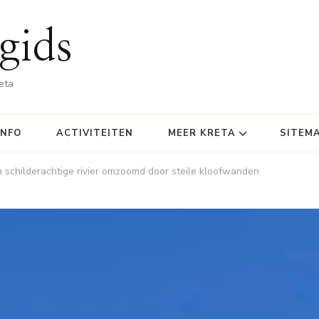
gids
eta
INFO
ACTIVITEITEN
MEER KRETA
SITEM
Een schilderachtige rivier omzoomd door steile kloofwanden