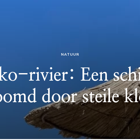
NATUUR
ko-rivier: Een sch
oomd door steile 