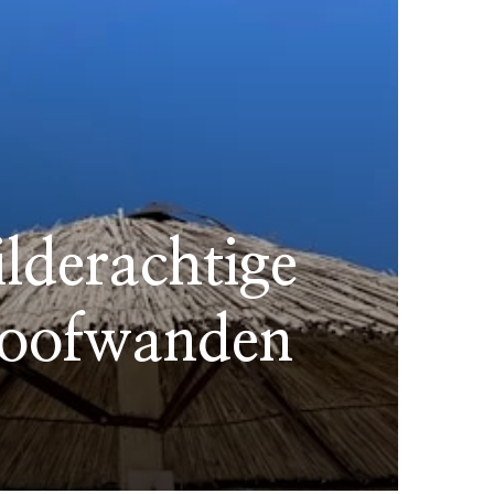
ilderachtige
kloofwanden