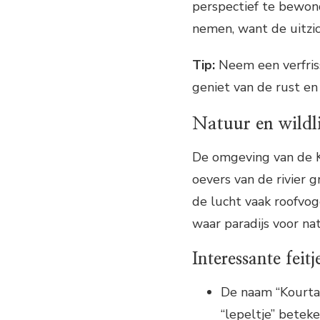
perspectief te bewon
nemen, want de uitzi
Tip:
Neem een verfriss
geniet van de rust en 
Natuur en wildli
De omgeving van de Kou
oevers van de rivier g
de lucht vaak roofvog
waar paradijs voor na
Interessante feit
De naam “Kourtal
“lepeltje” beteke