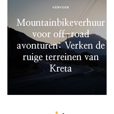
VERVOER
Mountainbikeverhuur
voor off-road
avonturen: Verken de
ruige terreinen van
Kreta