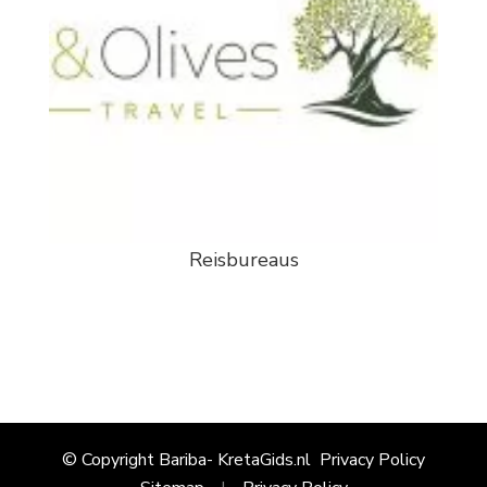
Reisbureaus
© Copyright Bariba- KretaGids.nl
Privacy Policy