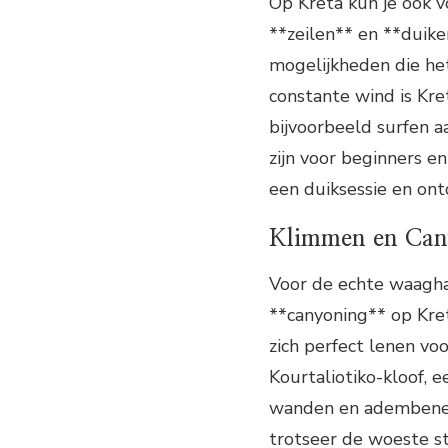
Op Kreta kun je ook v
**zeilen** en **duike
mogelijkheden die het
constante wind is Kre
bijvoorbeeld surfen a
zijn voor beginners 
een duiksessie en ontd
Klimmen en Can
Voor de echte waagha
**canyoning** op Kret
zich perfect lenen vo
Kourtaliotiko-kloof, 
wanden en adembeneme
trotseer de woeste s