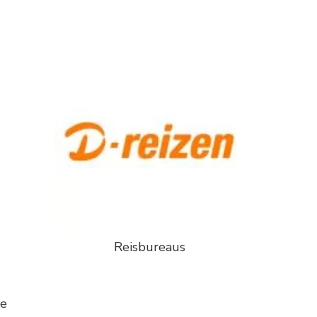
Reisbureaus
ie