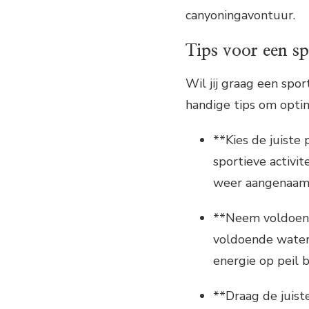
canyoningavontuur.
Tips voor een sp
Wil jij graag een spor
handige tips om optim
**Kies de juiste
sportieve activit
weer aangenaam i
**Neem voldoend
voldoende water e
energie op peil bl
**Draag de juiste