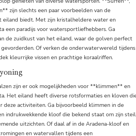
olop genieten van diverse watersporten. **Surfen**,
n** zijn slechts een paar voorbeelden van de
 eiland biedt. Met zijn kristalheldere water en
ta een paradijs voor watersportliefhebbers. Ga
an de zuidkust van het eiland, waar de golven perfect
en gevorderden. Of verken de onderwaterwereld tijdens
ek kleurrijke vissen en prachtige koraalriffen.
yoning
lzen zijn er ook mogelijkheden voor **klimmen** en
a. Het eiland heeft diverse rotsformaties en kloven di
or deze activiteiten. Ga bijvoorbeeld klimmen in de
een indrukwekkende kloof die bekend staat om zijn stei
nde uitzichten. Of daal af in de Aradena-kloof en
tromingen en watervallen tijdens een