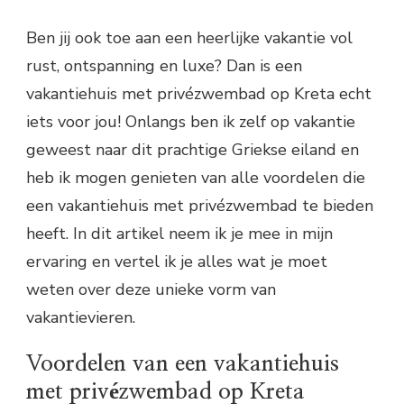
Ben jij ook toe aan een heerlijke vakantie vol
rust, ontspanning en luxe? Dan is een
vakantiehuis met privézwembad op Kreta echt
iets voor jou! Onlangs ben ik zelf op vakantie
geweest naar dit prachtige Griekse eiland en
heb ik mogen genieten van alle voordelen die
een vakantiehuis met privézwembad te bieden
heeft. In dit artikel neem ik je mee in mijn
ervaring en vertel ik je alles wat je moet
weten over deze unieke vorm van
vakantievieren.
Voordelen van een vakantiehuis
met privézwembad op Kreta