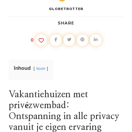
GLOBETROTTER
SHARE
0
Inhoud
toon
Vakantiehuizen met
privézwembad:
Ontspanning in alle privacy
vanuit je eigen ervaring