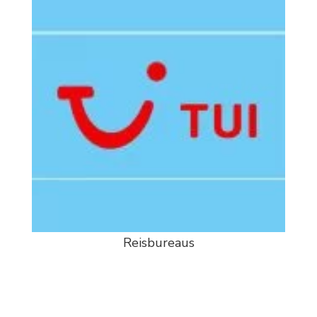
Reisbureaus