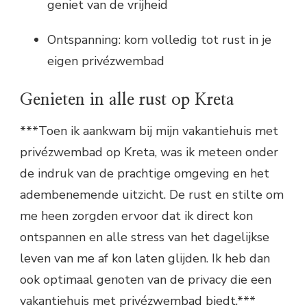
geniet van de vrijheid
Ontspanning: kom volledig tot rust in je
eigen privézwembad
Genieten in alle rust op Kreta
***Toen ik aankwam bij mijn vakantiehuis met
privézwembad op Kreta, was ik meteen onder
de indruk van de prachtige omgeving en het
adembenemende uitzicht. De rust en stilte om
me heen zorgden ervoor dat ik direct kon
ontspannen en alle stress van het dagelijkse
leven van me af kon laten glijden. Ik heb dan
ook optimaal genoten van de privacy die een
vakantiehuis met privézwembad biedt.***