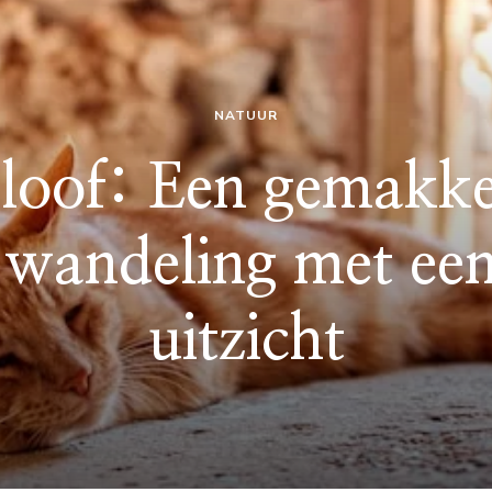
NATUUR
kloof: Een gemakkel
 wandeling met een
uitzicht