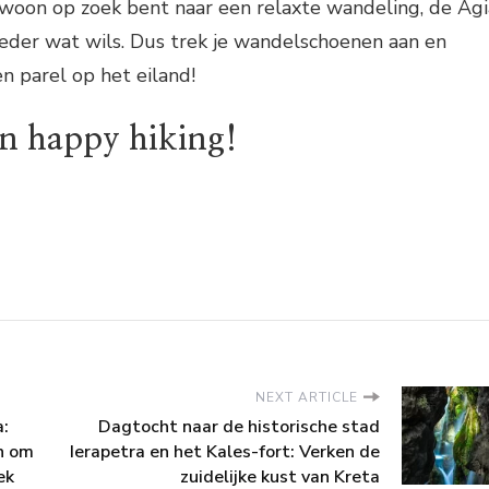
woon op zoek bent naar een relaxte wandeling, de Agi
r ieder wat wils. Dus trek je wandelschoenen aan en
 parel op het eiland!
en happy hiking!
NEXT ARTICLE
:
Dagtocht naar de historische stad
n om
Ierapetra en het Kales-fort: Verken de
ek
zuidelijke kust van Kreta