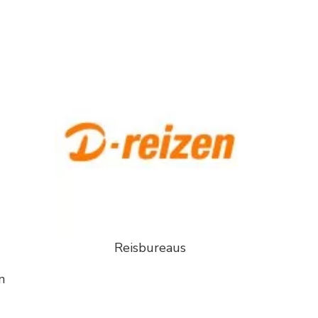
Reisbureaus
n