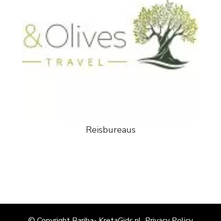
Reisbureaus
© Copyright Bariba- KretaGids.nl
Privacy Policy