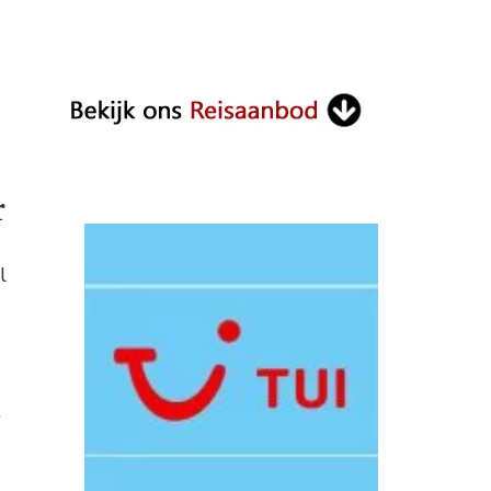
r
l
t