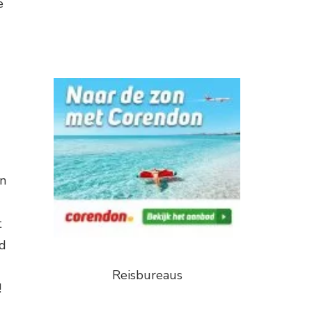
e
en
t
nd
Reisbureaus
!