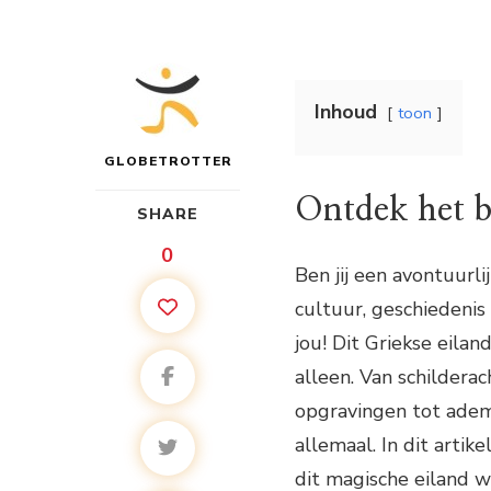
Inhoud
toon
GLOBETROTTER
Ontdek het be
SHARE
0
Ben jij een avontuurli
cultuur, geschiedenis
jou! Dit Griekse eilan
alleen. Van schildera
opgravingen tot adem
allemaal. In dit artike
dit magische eiland w