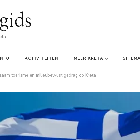
gids
eta
INFO
ACTIVITEITEN
MEER KRETA
SITEM
rzaam toerisme en milieubewust gedrag op Kreta