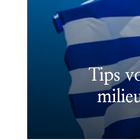
Tips v
milie