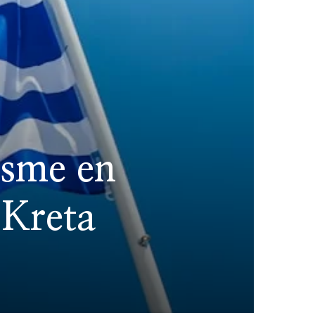
isme en
 Kreta