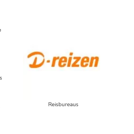
e
s
Reisbureaus