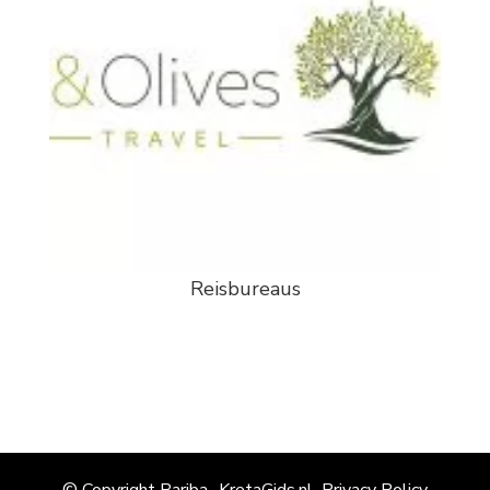
Reisbureaus
© Copyright Bariba- KretaGids.nl
Privacy Policy