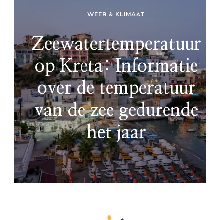
WEER & KLIMAAT
Zeewatertemperatuur
op Kreta: Informatie
over de temperatuur
van de zee gedurende
het jaar