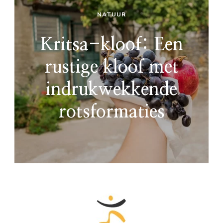
NATUUR
Kritsa-kloof: Een
rustige kloof met
indrukwekkende
rotsformaties